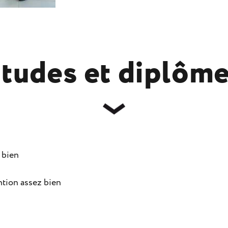
tudes et diplôm
 bien
ntion assez bien