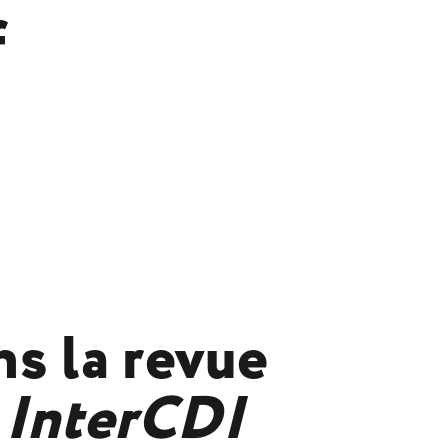
f
ns la revue
e
InterCDI