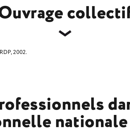
Ouvrage collecti
CRDP, 2002.
rofessionnels da
onnelle national